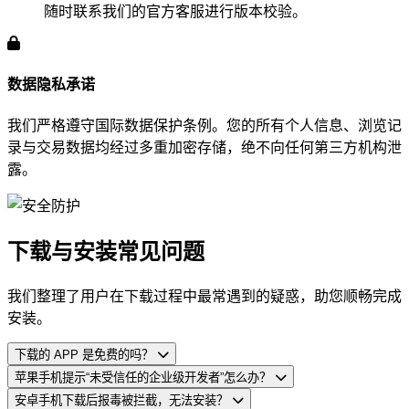
随时联系我们的官方客服进行版本校验。
数据隐私承诺
我们严格遵守国际数据保护条例。您的所有个人信息、浏览记
录与交易数据均经过多重加密存储，绝不向任何第三方机构泄
露。
下载与安装常见问题
我们整理了用户在下载过程中最常遇到的疑惑，助您顺畅完成
安装。
下载的 APP 是免费的吗？
苹果手机提示“未受信任的企业级开发者”怎么办？
安卓手机下载后报毒被拦截，无法安装？