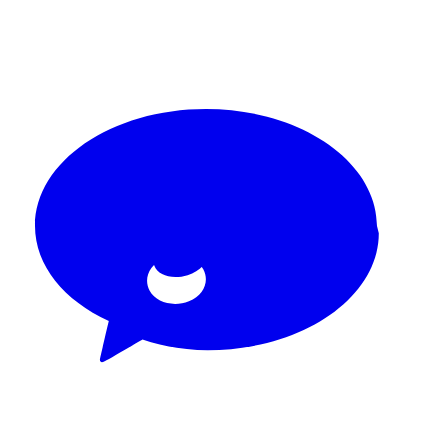
Weibo