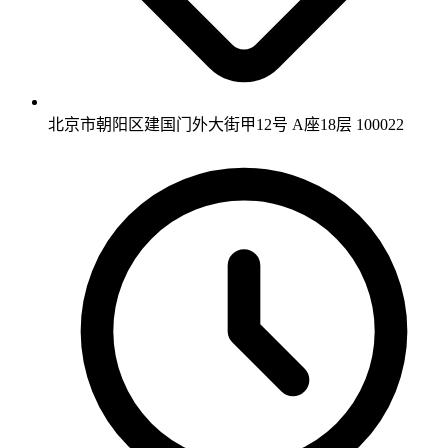
北京市朝阳区建国门外大街甲12号 A座18层 100022