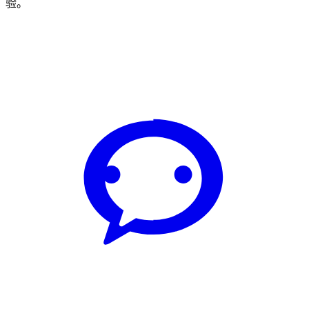
验。
WeChat