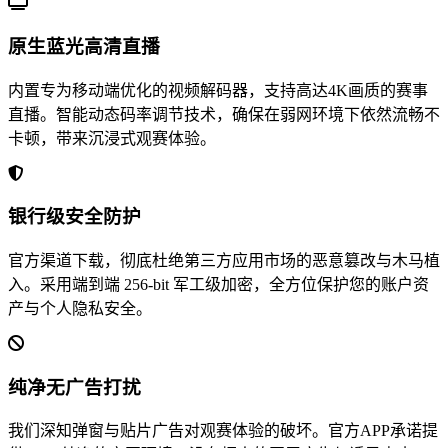
原生蓝光高清直播
内置专为移动端优化的视频解码器，支持高达4K画质的赛事
直播。智能动态码率调节技术，确保在弱网环境下依然流畅不
卡顿，带来沉浸式观赛体验。
银行级安全防护
官方渠道下载，彻底杜绝第三方应用市场的恶意篡改与木马植
入。采用端到端 256-bit 军工级加密，全方位保护您的账户资
产与个人隐私安全。
纯净无广告打扰
我们深知弹窗与贴片广告对观赛体验的破坏。官方APP承诺提